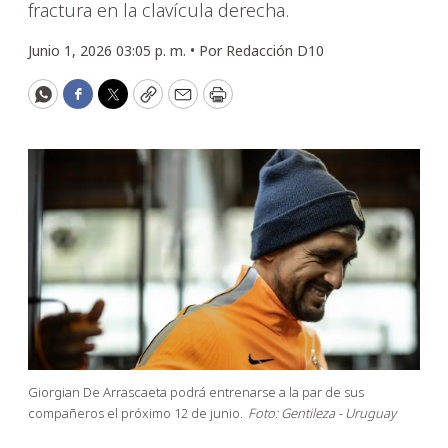
fractura en la clavícula derecha.
Junio 1, 2026 03:05 p. m. •
Por
Redacción D10
WhatsApp
Facebook
Twitter
Copy
Email
Print
Giorgian De Arrascaeta podrá entrenarse a la par de sus
compañeros el próximo 12 de junio.
Foto: Gentileza - Uruguay