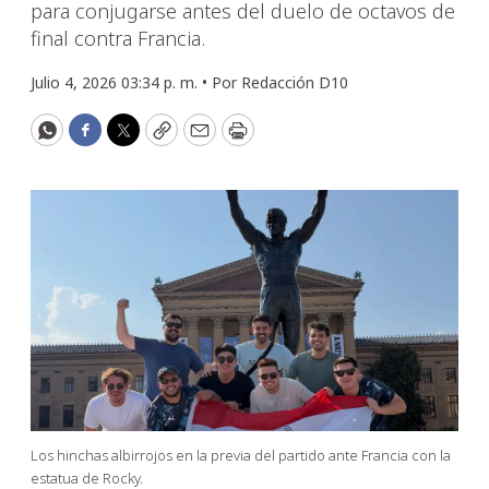
para conjugarse antes del duelo de octavos de
final contra Francia.
Julio 4, 2026 03:34 p. m. •
Por
Redacción D10
WhatsApp
Facebook
Twitter
Copy
Email
Print
Los hinchas albirrojos en la previa del partido ante Francia con la
estatua de Rocky.