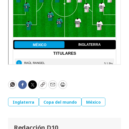
WhatsApp
Facebook
Twitter
Copy
Email
Print
Inglaterra
Copa del mundo
México
Redacción D10