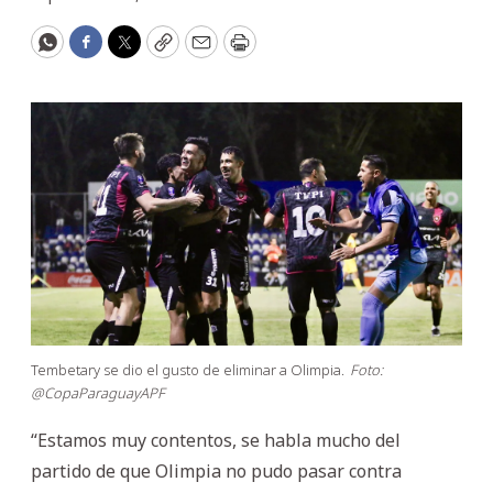
WhatsApp
Facebook
Twitter
Copy
Email
Print
Tembetary se dio el gusto de eliminar a Olimpia.
Foto:
@CopaParaguayAPF
“Estamos muy contentos, se habla mucho del
partido de que Olimpia no pudo pasar contra