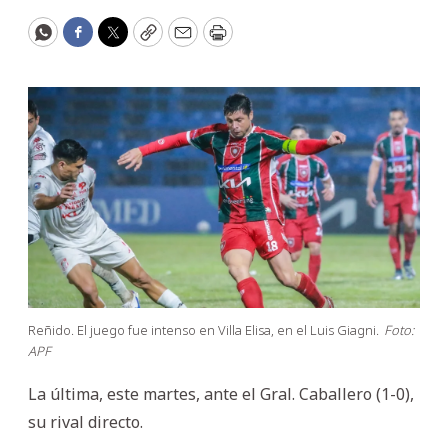
WhatsApp
Facebook
Twitter
Copy
Email
Print
Reñido. El juego fue intenso en Villa Elisa, en el Luis Giagni.
Foto:
APF
La última, este martes, ante el Gral. Caballero (1-0),
su rival directo.