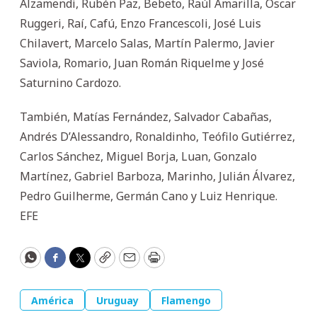
Alzamendi, Rubén Paz, Bebeto, Raúl Amarilla, Oscar
Ruggeri, Raí, Cafú, Enzo Francescoli, José Luis
Chilavert, Marcelo Salas, Martín Palermo, Javier
Saviola, Romario, Juan Román Riquelme y José
Saturnino Cardozo.
También, Matías Fernández, Salvador Cabañas,
Andrés D’Alessandro, Ronaldinho, Teófilo Gutiérrez,
Carlos Sánchez, Miguel Borja, Luan, Gonzalo
Martínez, Gabriel Barboza, Marinho, Julián Álvarez,
Pedro Guilherme, Germán Cano y Luiz Henrique.
EFE
WhatsApp
Facebook
Twitter
Copy
Email
Print
América
Uruguay
Flamengo