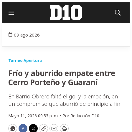
Menú
Mostrar
búsqued
09 ago 2026
Torneo Apertura
Frío y aburrido empate entre
Cerro Porteño y Guaraní
En Barrio Obrero faltó el gol y la emoción, en
un compromiso que aburrió de principio a fin.
Mayo 11, 2026 09:53 p. m. •
Por
Redacción D10
WhatsApp
Facebook
Twitter
Copy
Email
Print