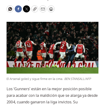
WhatsApp
Facebook
Twitter
Copy
Email
Print
El Arsenal goleó y sigue firme en la cima.
BEN STANSALL/AFP
Los ‘Gunners’ están en la mejor posición posible
para acabar con la maldición que se alarga ya desde
2004, cuando ganaron la liga invictos. Su