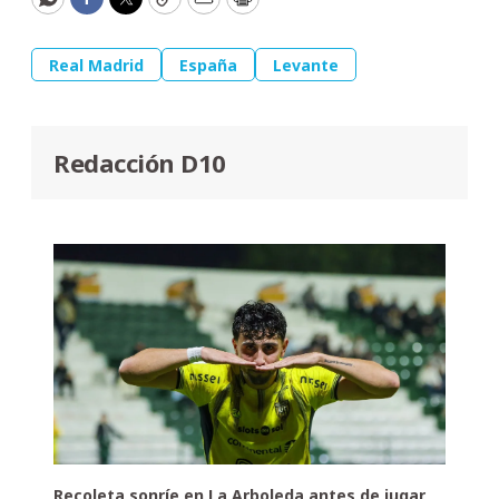
WhatsApp
Facebook
Twitter
Copy
Email
Print
Real Madrid
España
Levante
Redacción D10
Recoleta sonríe en La Arboleda antes de jugar