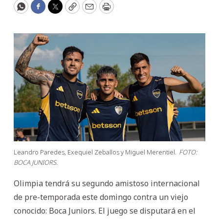
WhatsApp
Facebook
Twitter
Copy
Email
Print
Leandro Paredes, Exequiel Zeballos y Miguel Merentiel.
FOTO:
BOCA JUNIORS.
Olimpia tendrá su segundo amistoso internacional
de pre-temporada este domingo contra un viejo
conocido: Boca Juniors. El juego se disputará en el