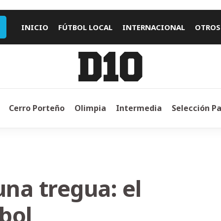
INICIO
FÚTBOL LOCAL
INTERNACIONAL
OTROS
Cerro Porteño
Olimpia
Intermedia
Selección P
una tregua: el
tbol