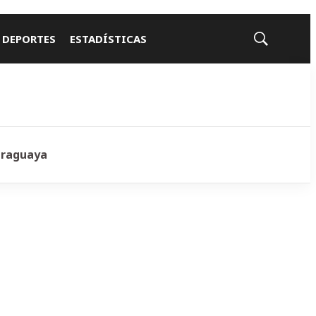
 DEPORTES
ESTADÍSTICAS
Mostrar
búsqueda
araguaya