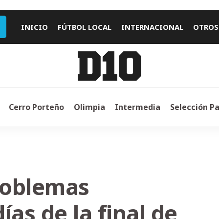
INICIO
FÚTBOL LOCAL
INTERNACIONAL
OTROS
Cerro Porteño
Olimpia
Intermedia
Selección P
roblemas
ías de la final de