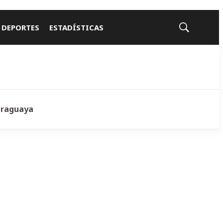
 DEPORTES
ESTADÍSTICAS
Mostrar
búsqueda
araguaya