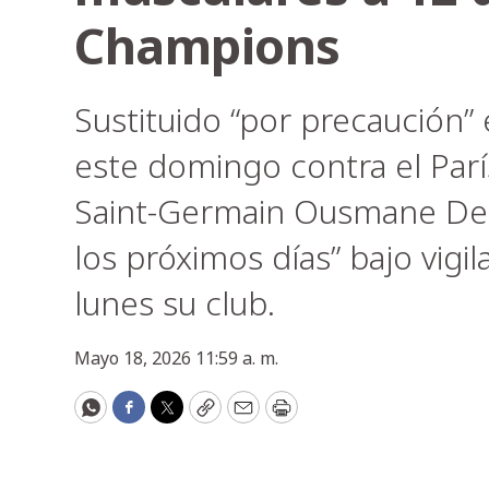
Champions
Sustituido “por precaución”
este domingo contra el París
Saint-Germain Ousmane De
los próximos días” bajo vigi
lunes su club.
Mayo 18, 2026 11:59 a. m.
WhatsApp
Facebook
Twitter
Copy
Email
Print