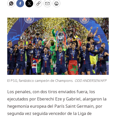
WhatsApp
Facebook
Twitter
Copy
Email
Print
El PSG, fantástico campeón de Champions.
ODD ANDERSEN/AFP
Los penales, con dos tiros enviados fuera, los
ejecutados por Eberechi Eze y Gabriel, alargaron la
hegemonía europea del París Saint Germain, por
segunda vez seguida vencedor de la Liga de