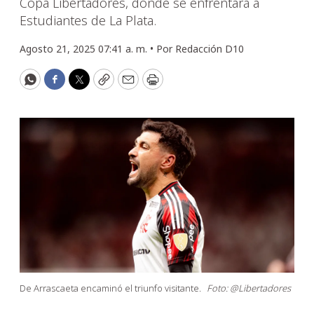
Copa Libertadores, donde se enfrentará a
Estudiantes de La Plata.
Agosto 21, 2025 07:41 a. m. •
Por
Redacción D10
WhatsApp
Facebook
Twitter
Copy
Email
Print
De Arrascaeta encaminó el triunfo visitante.
Foto: @Libertadores