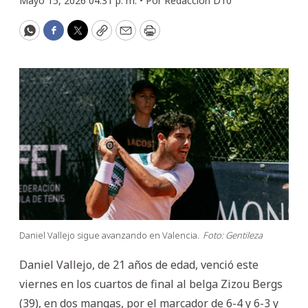
Mayo 15, 2026 04:31 p. m. •
Por
Redacción D10
WhatsApp
Facebook
Twitter
Copy
Email
Print
Daniel Vallejo sigue avanzando en Valencia.
Foto: Gentileza
Daniel Vallejo, de 21 años de edad, venció este
viernes en los cuartos de final al belga Zizou Bergs
(39), en dos mangas, por el marcador de 6-4 y 6-3 y