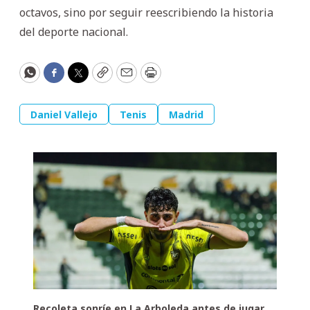
octavos, sino por seguir reescribiendo la historia
del deporte nacional.
WhatsApp
Facebook
Twitter
Copy
Email
Print
Daniel Vallejo
Tenis
Madrid
Recoleta sonríe en La Arboleda antes de jugar