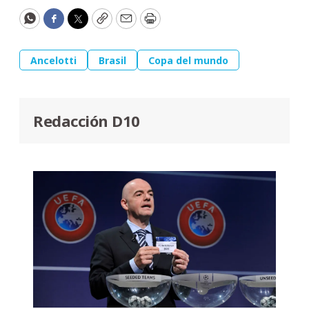
WhatsApp
Facebook
Twitter
Copy
Email
Print
Ancelotti
Brasil
Copa del mundo
Redacción D10