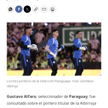
WhatsApp
Facebook
Twitter
Copy
Email
Print
Los tres porteros de la Selección Paraguaya.
Foto: Gentileza -
Albiroja
Gustavo
Alfaro
, seleccionador de
Paraguay
, fue
consultado sobre el portero titular de la Albirroja