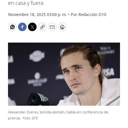
en casa y fuera.
Noviembre 18, 2025 03:00 p. m. •
Por
Redacción D10
WhatsApp
Facebook
Twitter
Copy
Email
Print
Alexander Zverev, tenista alemán, habla en conferencia de
prensa.
Foto: EFE