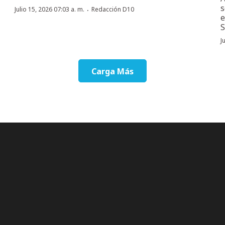
s
·
Julio 15, 2026 07:03 a. m.
Redacción D10
e
S
J
Carga Más