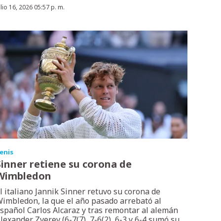
ulio 16, 2026 05:57 p. m.
enis
Sinner retiene su corona de
Wimbledon
l italiano Jannik Sinner retuvo su corona de
imbledon, la que el año pasado arrebató al
spañol Carlos Alcaraz y tras remontar al alemán
lexander Zverev (6-7(7), 7-6(2), 6-3 y 6-4 sumó su