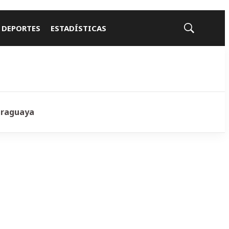
 DEPORTES
ESTADÍSTICAS
Mostrar
búsqueda
araguaya