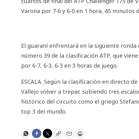
cuartos de final del ATP Challenger 175 de Va
Varona por 7-6 y 6-0 en 1 hora, 45 minutos d
El guaraní enfrentará en la siguiente ronda
número 39 de la clasificación ATP, que vien
por 6-7, 6-3, 6-3 en 3 horas de juego.
ESCALA. Según la clasificación en directo de
Vallejo volver a trepar, subiendo tres esca
histórico del circuito como el griego Stefa
top 3 del mundo.
WhatsApp
Facebook
Twitter
Copy
Email
Print