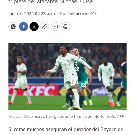
triplete del atacante Michael Olise.
Junio 8, 2026 06:23 p. m. •
Por
Redacción D10
WhatsApp
Facebook
Twitter
Copy
Email
Print
Michael Olise marcó tres goles ante Irlanda del Norte.
Foto: AFP
Si como muchos aseguran el jugador del Bayern de