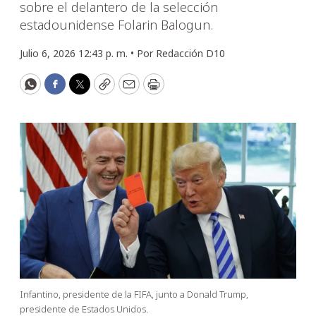
sobre el delantero de la selección
estadounidense Folarin Balogun.
Julio 6, 2026 12:43 p. m. •
Por
Redacción D10
WhatsApp
Facebook
Twitter
Copy
Email
Print
Infantino, presidente de la FIFA, junto a Donald Trump,
presidente de Estados Unidos.