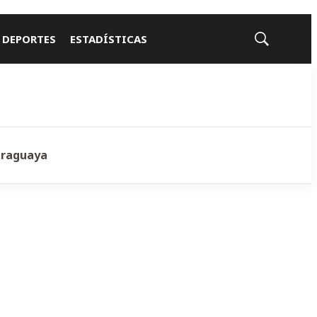
 DEPORTES
ESTADÍSTICAS
Mostrar
búsqueda
araguaya