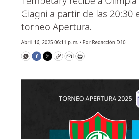
Tembetary recibe a Olimpia 
Giagni a partir de las 20:30 
torneo Apertura.
Abril 16, 2025 06:11 p. m. •
Por
Redacción D10
WhatsApp
Facebook
Twitter
Copy
Email
Print