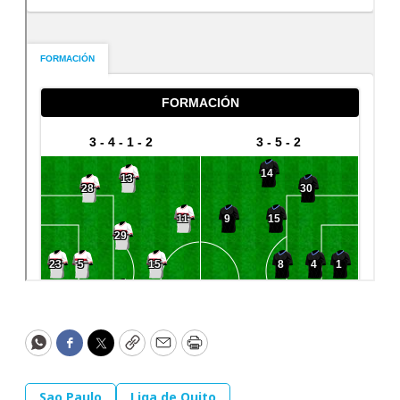
WhatsApp
Facebook
Twitter
Copy
Email
Print
Sao Paulo
Liga de Quito