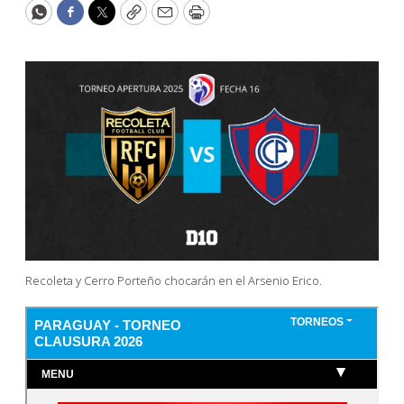
WhatsApp
Facebook
Twitter
Copy
Email
Print
Recoleta y Cerro Porteño chocarán en el Arsenio Erico.