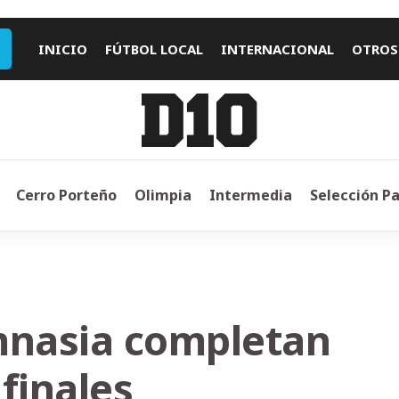
INICIO
FÚTBOL LOCAL
INTERNACIONAL
OTROS
Cerro Porteño
Olimpia
Intermedia
Selección P
mnasia completan
finales