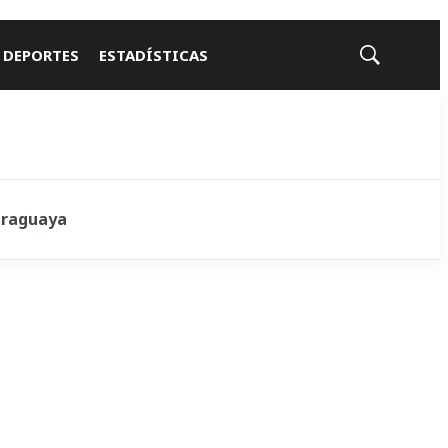
 DEPORTES
ESTADÍSTICAS
Mostrar
búsqueda
araguaya