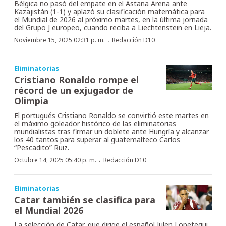
Bélgica no pasó del empate en el Astana Arena ante
Kazajistán (1-1) y aplazó su clasificación matemática para
el Mundial de 2026 al próximo martes, en la última jornada
del Grupo J europeo, cuando reciba a Liechtenstein en Lieja.
·
Noviembre 15, 2025 02:31 p. m.
Redacción D10
Eliminatorias
Cristiano Ronaldo rompe el
récord de un exjugador de
Olimpia
El portugués Cristiano Ronaldo se convirtió este martes en
el máximo goleador histórico de las eliminatorias
mundialistas tras firmar un doblete ante Hungría y alcanzar
los 40 tantos para superar al guatemalteco Carlos
“Pescadito” Ruiz.
·
Octubre 14, 2025 05:40 p. m.
Redacción D10
Eliminatorias
Catar también se clasifica para
el Mundial 2026
La selección de Catar, que dirige el español Julen Lopetegui,