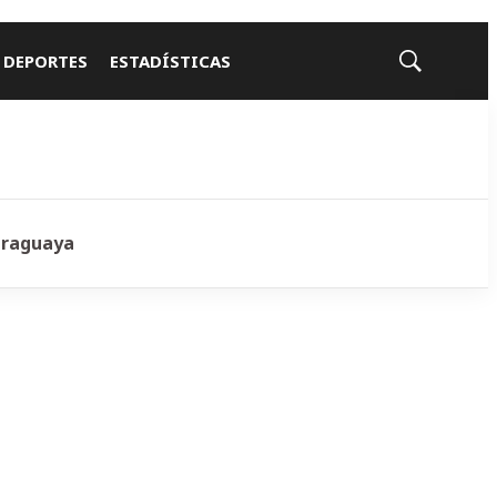
 DEPORTES
ESTADÍSTICAS
Mostrar
búsqueda
araguaya