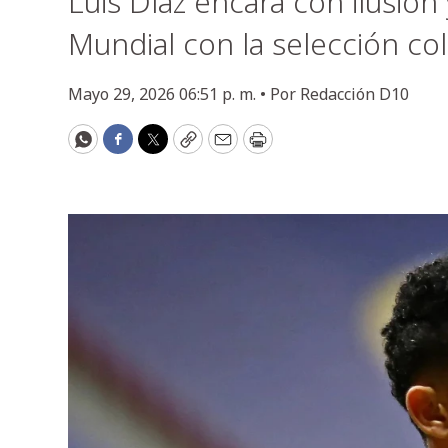
Luis Díaz encara con ilusión
Mundial con la selección co
Mayo 29, 2026 06:51 p. m. •
Por
Redacción D10
WhatsApp
Facebook
Twitter
Copy
Email
Print