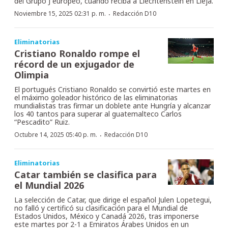
del Grupo J europeo, cuando reciba a Liechtenstein en Lieja.
·
Noviembre 15, 2025 02:31 p. m.
Redacción D10
Eliminatorias
Cristiano Ronaldo rompe el
récord de un exjugador de
Olimpia
El portugués Cristiano Ronaldo se convirtió este martes en
el máximo goleador histórico de las eliminatorias
mundialistas tras firmar un doblete ante Hungría y alcanzar
los 40 tantos para superar al guatemalteco Carlos
“Pescadito” Ruiz.
·
Octubre 14, 2025 05:40 p. m.
Redacción D10
Eliminatorias
Catar también se clasifica para
el Mundial 2026
La selección de Catar, que dirige el español Julen Lopetegui,
no falló y certificó su clasificación para el Mundial de
Estados Unidos, México y Canadá 2026, tras imponerse
este martes por 2-1 a Emiratos Árabes Unidos en un