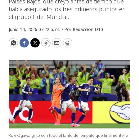
Países Bajos, que creyó antes de tiempo que
había asegurado los tres primeros puntos en
el grupo F del Mundial.
Junio 14, 2026 07:22 p. m. •
Por
Redacción D10
WhatsApp
Facebook
Twitter
Copy
Email
Print
Koki Ogawa gritó con todo el tanto del empate que finalmente le