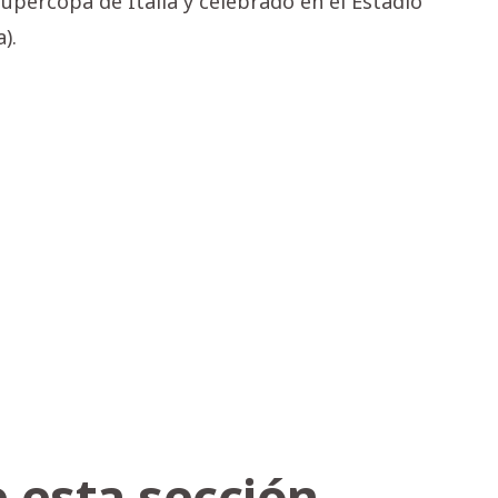
upercopa de Italia y celebrado en el Estadio
).
 esta sección