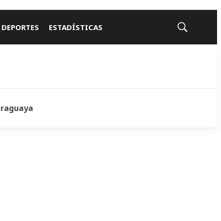
 DEPORTES
ESTADÍSTICAS
Mostrar
búsqueda
araguaya