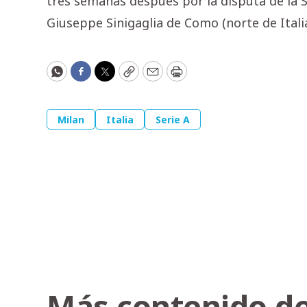
tres semanas después por la disputa de la S
Giuseppe Sinigaglia de Como (norte de Italia
WhatsApp
Facebook
Twitter
Copy
Email
Print
Milan
Italia
Serie A
Más contenido de