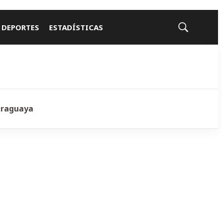
 DEPORTES
ESTADÍSTICAS
Mostrar
búsqueda
araguaya