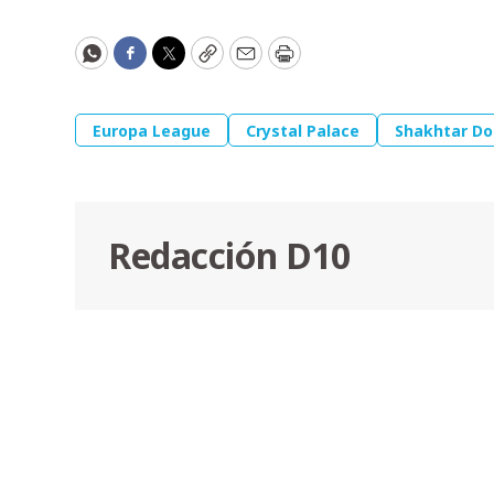
WhatsApp
Facebook
Twitter
Copy
Email
Print
Europa League
Crystal Palace
Shakhtar D
Redacción D10