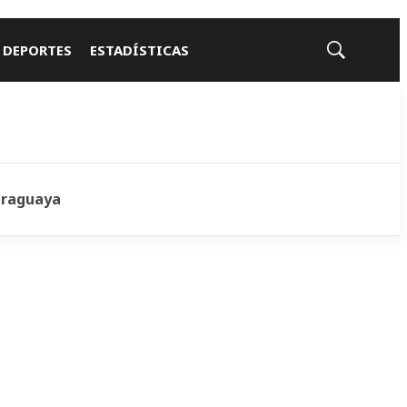
 DEPORTES
ESTADÍSTICAS
Mostrar
búsqueda
araguaya