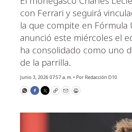
El monegasco Charles Lecle
con Ferrari y seguirá vincula
la que compite en Fórmula
anunció este miércoles el 
ha consolidado como uno de
de la parrilla.
Junio 3, 2026 07:57 a. m. •
Por
Redacción D10
WhatsApp
Facebook
Twitter
Copy
Email
Print