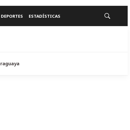
 DEPORTES
ESTADÍSTICAS
Mostrar
búsqueda
araguaya