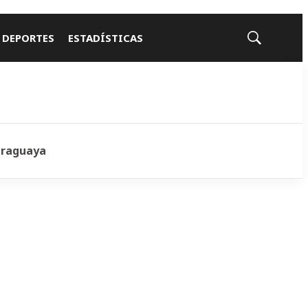
 DEPORTES
ESTADÍSTICAS
Mostrar
búsqueda
araguaya