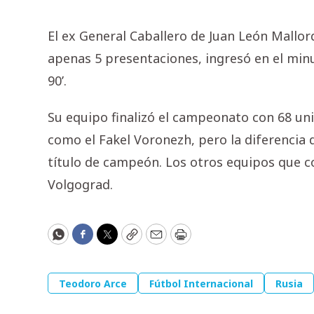
El ex General Caballero de Juan León Mallo
apenas 5 presentaciones, ingresó en el min
90’.
Su equipo finalizó el campeonato con 68 un
como el Fakel Voronezh, pero la diferencia
título de campeón. Los otros equipos que co
Volgograd.
WhatsApp
Facebook
Twitter
Copy
Email
Print
Teodoro Arce
Fútbol Internacional
Rusia