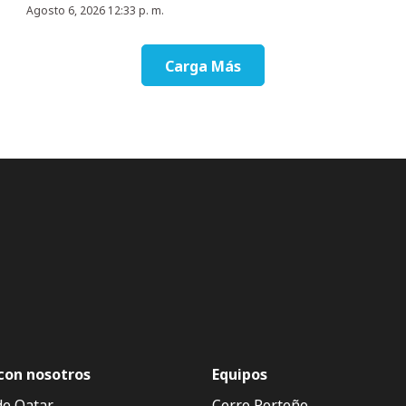
Agosto 6, 2026 12:33 p. m.
Carga Más
con nosotros
Equipos
de Qatar
Cerro Porteño