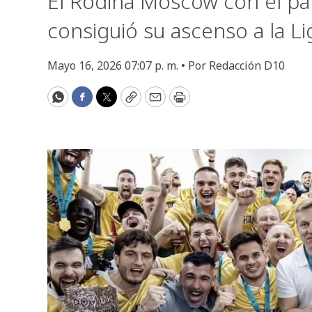
El Rodina Moscow con el p
consiguió su ascenso a la Li
Mayo 16, 2026 07:07 p. m. •
Por
Redacción D10
WhatsApp
Facebook
Twitter
Copy
Email
Print