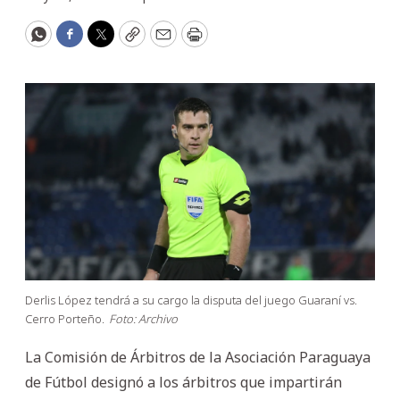
WhatsApp
Facebook
Twitter
Copy
Email
Print
Derlis López tendrá a su cargo la disputa del juego Guaraní vs.
Cerro Porteño.
Foto: Archivo
La Comisión de Árbitros de la Asociación Paraguaya
de Fútbol designó a los árbitros que impartirán