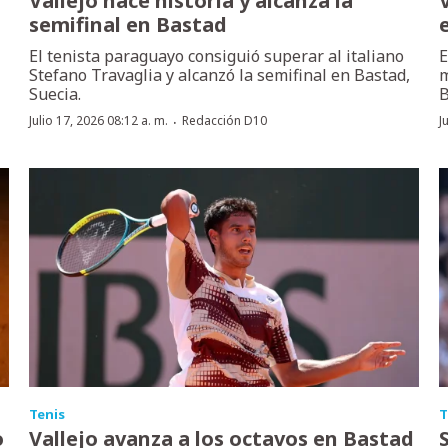
Vallejo hace historia y alcanza la
semifinal en Bastad
El tenista paraguayo consiguió superar al italiano
E
Stefano Travaglia y alcanzó la semifinal en Bastad,
m
Suecia.
B
·
Julio 17, 2026 08:12 a. m.
Redacción D10
J
Tenis
T
o
Vallejo avanza a los octavos en Bastad