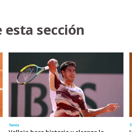
 esta sección
Tenis
T