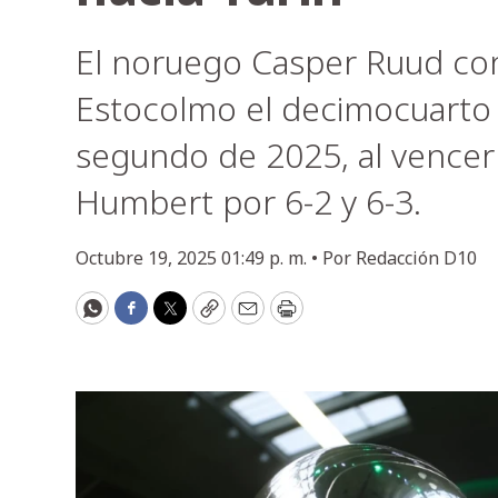
El noruego Casper Ruud con
Estocolmo el decimocuarto tí
segundo de 2025, al vencer e
Humbert por 6-2 y 6-3.
Octubre 19, 2025 01:49 p. m. •
Por
Redacción D10
WhatsApp
Facebook
Twitter
Copy
Email
Print