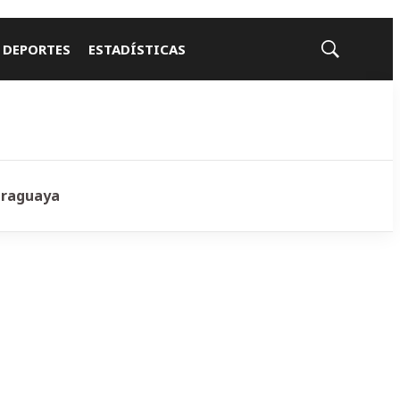
 DEPORTES
ESTADÍSTICAS
Mostrar
búsqueda
araguaya