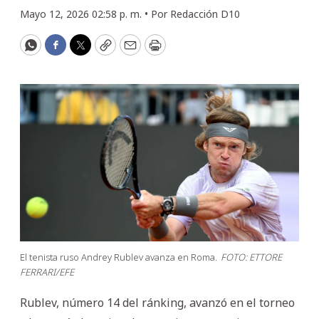
Mayo 12, 2026 02:58 p. m. •
Por
Redacción D10
WhatsApp
Facebook
Twitter
Copy
Email
Print
El tenista ruso Andrey Rublev avanza en Roma.
FOTO: ETTORE
FERRARI/EFE
Rublev, número 14 del ránking, avanzó en el torneo