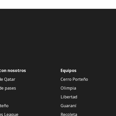
con nosotros
Equipos
de Qatar
Cerro Porteño
de pases
Olimpia
Libertad
rteño
Guaraní
s League
Recoleta