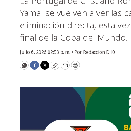
La Portugal de Cristiano Ro
Yamal se vuelven a ver las 
eliminación directa, esta ve
final de la Copa del Mundo. 
Julio 6, 2026 02:53 p. m. •
Por
Redacción D10
WhatsApp
Facebook
Twitter
Copy
Email
Print