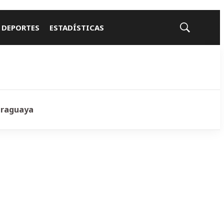
 DEPORTES
ESTADÍSTICAS
Mostrar
búsqueda
araguaya