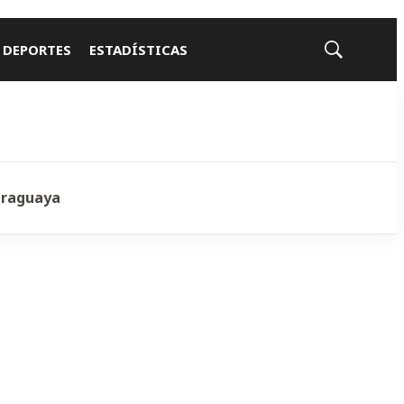
 DEPORTES
ESTADÍSTICAS
Mostrar
búsqueda
araguaya