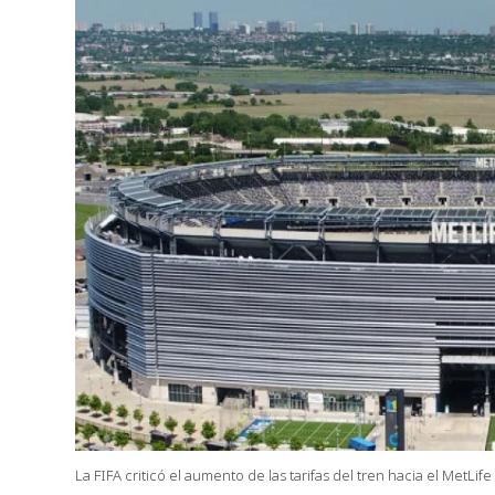
La FIFA criticó el aumento de las tarifas del tren hacia el MetLif