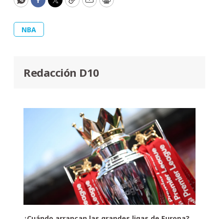
WhatsApp
Facebook
Twitter
Copy
Email
Print
NBA
Redacción D10
¿Cuándo arrancan las grandes ligas de Europa?