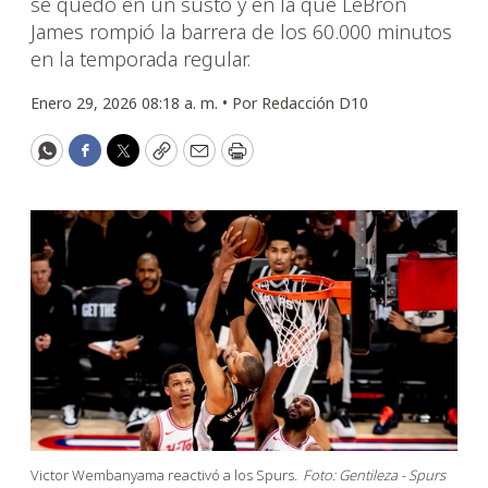
se quedó en un susto y en la que LeBron
James rompió la barrera de los 60.000 minutos
en la temporada regular.
Enero 29, 2026 08:18 a. m. •
Por
Redacción D10
WhatsApp
Facebook
Twitter
Copy
Email
Print
Victor Wembanyama reactivó a los Spurs.
Foto: Gentileza - Spurs