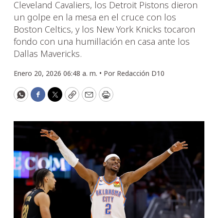
Cleveland Cavaliers, los Detroit Pistons dieron
un golpe en la mesa en el cruce con los
Boston Celtics, y los New York Knicks tocaron
fondo con una humillación en casa ante los
Dallas Mavericks.
Enero 20, 2026 06:48 a. m. •
Por
Redacción D10
WhatsApp
Facebook
Twitter
Copy
Email
Print