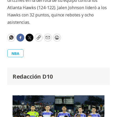
Grizzlies en la derrota de su equipo contra los
Atlanta Hawks (124-122). Jalen Johnson lideró a los
Hawks con 32 puntos, quince rebotes y ocho
asistencias.
WhatsApp
Facebook
Twitter
Copy
Email
Print
NBA
Redacción D10