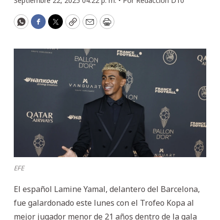
Septiembre 22, 2025 04:22 p. m. •
Por
Redacción D10
WhatsApp
Facebook
Twitter
Copy
Email
Print
EFE
El español Lamine Yamal, delantero del Barcelona,
fue galardonado este lunes con el Trofeo Kopa al
mejor jugador menor de 21 años dentro de la gala