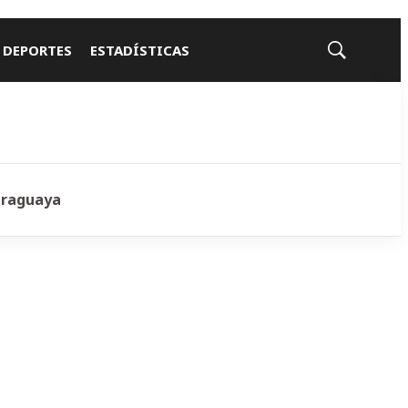
 DEPORTES
ESTADÍSTICAS
Mostrar
búsqueda
araguaya