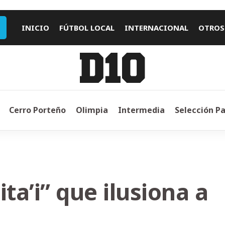
INICIO
FÚTBOL LOCAL
INTERNACIONAL
OTROS
Cerro Porteño
Olimpia
Intermedia
Selección P
ita’i” que ilusiona a