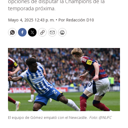
opciones de disputar la Champions de la
temporada próxima.
Mayo 4, 2025 12:43 p. m. •
Por
Redacción D10
WhatsApp
Facebook
Twitter
Copy
Email
Print
El equipo de Gómez empató con el Newcastle.
Foto: @NUFC