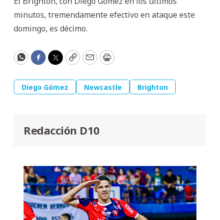
El Brighton, con Diego Gómez en los últimos
minutos, tremendamente efectivo en ataque este
domingo, es décimo.
WhatsApp
Facebook
Twitter
Copy
Email
Print
Diego Gómez
Newcastle
Brighton
Redacción D10