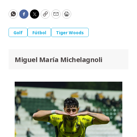
WhatsApp
Facebook
Twitter
Copy
Email
Print
Golf
Fútbol
Tiger Woods
Miguel María Michelagnoli