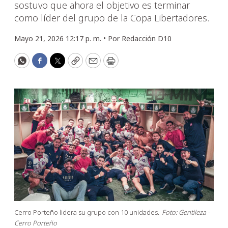
sostuvo que ahora el objetivo es terminar
como líder del grupo de la Copa Libertadores.
Mayo 21, 2026 12:17 p. m. •
Por
Redacción D10
WhatsApp
Facebook
Twitter
Copy
Email
Print
Cerro Porteño lidera su grupo con 10 unidades.
Foto: Gentileza -
Cerro Porteño