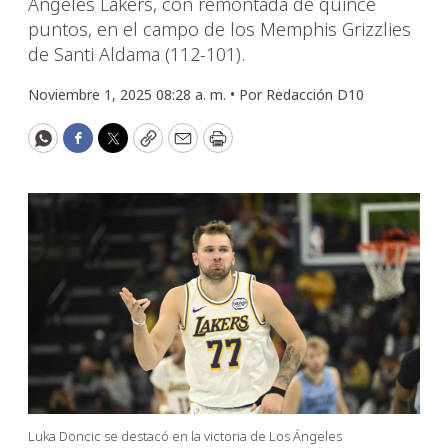
Ángeles Lakers, con remontada de quince
puntos, en el campo de los Memphis Grizzlies
de Santi Aldama (112-101).
Noviembre 1, 2025 08:28 a. m. •
Por
Redacción D10
WhatsApp
Facebook
Twitter
Copy
Email
Print
Luka Doncic se destacó en la victoria de Los Ángeles