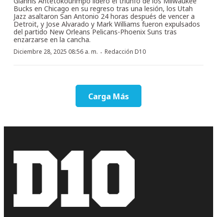
Giannis Antetokounmpo lideró el triunfo de los Milwaukee
Bucks en Chicago en su regreso tras una lesión, los Utah
Jazz asaltaron San Antonio 24 horas después de vencer a
Detroit, y Jose Alvarado y Mark Williams fueron expulsados
del partido New Orleans Pelicans-Phoenix Suns tras
enzarzarse en la cancha.
·
Diciembre 28, 2025 08:56 a. m.
Redacción D10
Carga Más